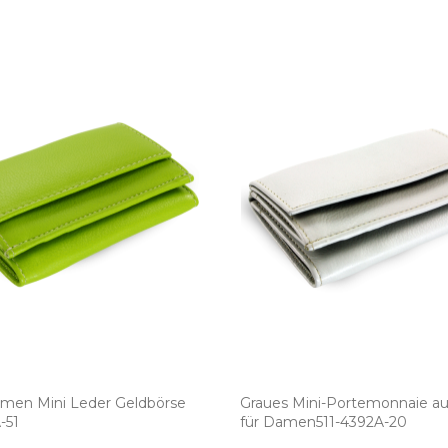
men Mini Leder Geldbörse
Graues Mini­-Portemonnaie a
­-51
für Damen511­-4392A­-20