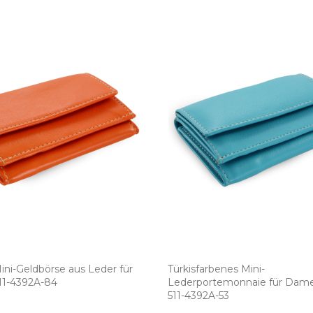
ni­-Geldbörse aus Leder für
Türkisfarbenes Mini­-
­-4392A­-84
Lederportemonnaie für Dam
511­-4392A­-53