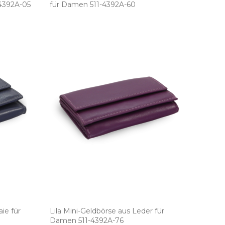
4392A­-05
für Damen 511­-4392A­-60
ie für
Lila Mini­-Geldbörse aus Leder für
Damen 511­-4392A­-76