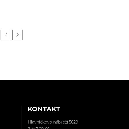

2
KONTAKT
Hlavničkovo nábřeží 5629