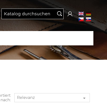
rtiert
Relevanz

nach: