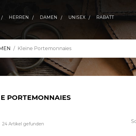
HERREN
DAMEN
UNISEX
RABATT
AMEN
Kleine Portemonnaies
NE PORTEMONNAIES
So
24 Artikel gefunden