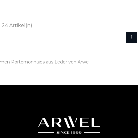
n 24 Artikel(n)
1
amen Portemonnaies aus Leder von Arwel