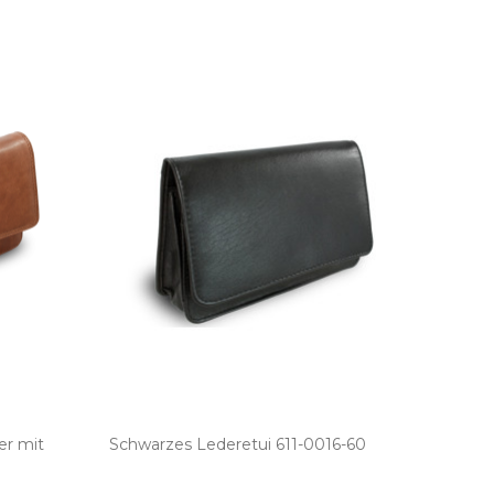
er mit
Schwarzes Lederetui 611­-0016­-60