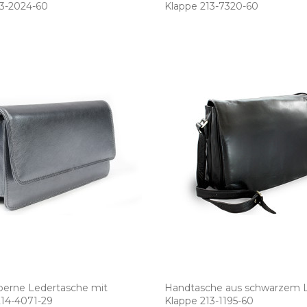
3­-2024­-60
Klappe 213­-7320­-60
berne Ledertasche mit
Handtasche aus schwarzem L
4­-4071­-29
Klappe 213­-1195­-60