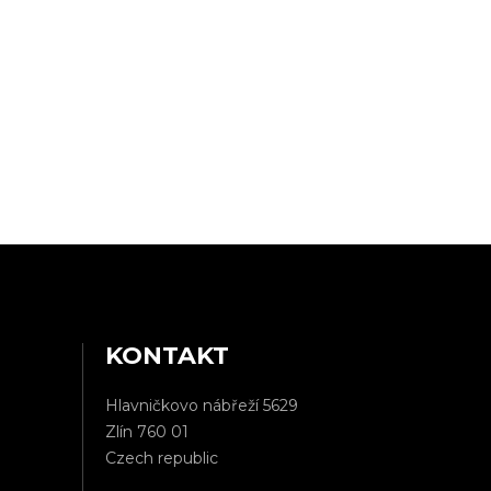
KONTAKT
Hlavničkovo nábřeží 5629
Zlín 760 01
Czech republic