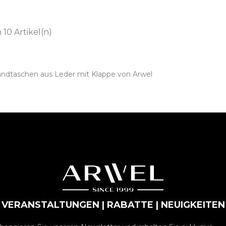
n 10 Artikel(n)
dtaschen aus Leder mit Klappe von Arwel
VERANSTALTUNGEN | RABATTE | NEUIGKEITEN