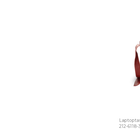
Laptopta
212­-6118­-