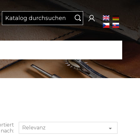
rtiert
Relevanz

nach: