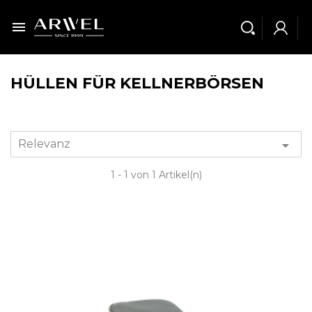

HÜLLEN FÜR KELLNERBÖRSEN
Relevanz

1 - 1 von 1 Artikel(n)