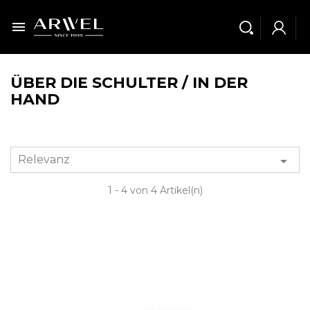

ÜBER DIE SCHULTER / IN DER
HAND
Relevanz

1 - 4 von 4 Artikel(n)