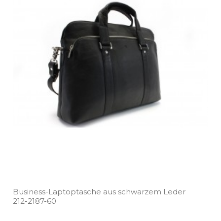
Business­-Laptoptasche aus schwarzem Leder
212­-2187­-60