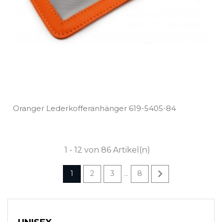
Oranger Lederkofferanhänger 619­-5405­-84
1 - 12 von 86 Artikel(n)

1
2
3
8
…