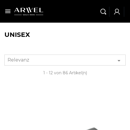

UNISEX
Relevanz

1 - 12 von 86 Artikel(n)