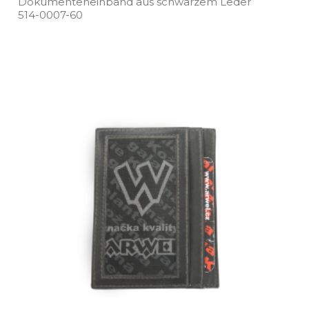
Dokumenteneinband aus schwarzem Leder
514­-0007­-60