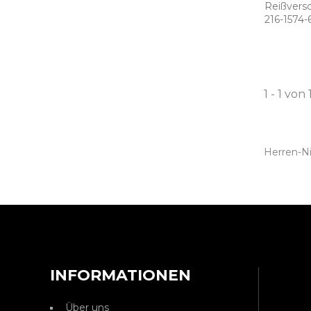
Reißvers
216­-1574­
1 - 1 von 
Herren-Ni
INFORMATIONEN
Über uns