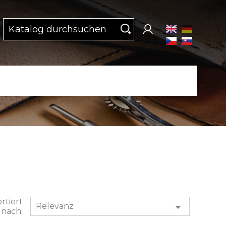
rtiert
Relevanz

nach: