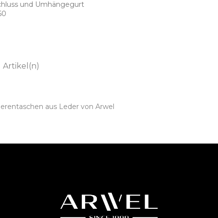
chluss und Umhängegurt
-60
1 Artikel(n)
erentaschen aus Leder von Arwel