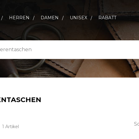
HERREN
DAMEN
UNISEX
RABATT
ierentaschen
ENTASCHEN
So
1 Artikel