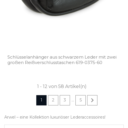
Schlüsselanhänger aus schwarzem Leder mit zwei
großen Reißverschlusstaschen 619­-0375­-60
1 - 12 von 58 Artikel(n)

1
2
3
5
…
Arwel – eine Kollektion luxuriöser Lederaccessoires!