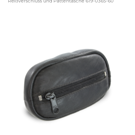
Reißverschluss und Pattentasche 619­-0365­-60