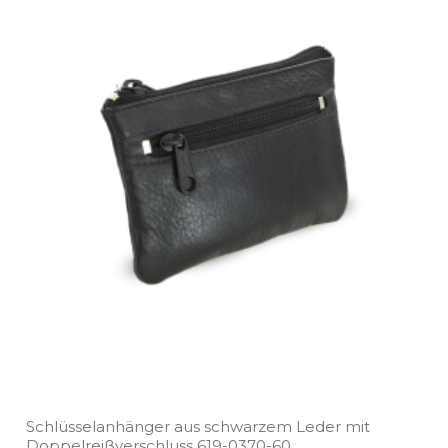
Schlüsselanhänger aus schwarzem Leder mit
Doppelreißverschluss 619­-0370­-60