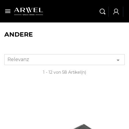

ANDERE
Relevanz

1 - 12 von 58 Artikel(n)