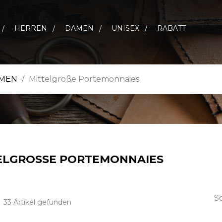
HERREN
DAMEN
UNISEX
RABATT
AMEN
Mittelgroße Portemonnaies
ELGROSSE PORTEMONNAIES
So
33 Artikel gefunden