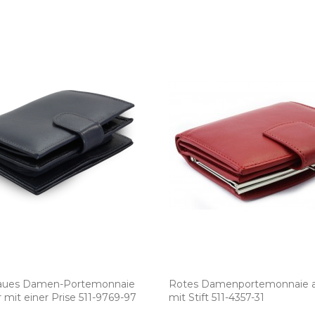
aues Damen­-Portemonnaie
Rotes Damenportemonnaie a
mit einer Prise 511­-9769­-97
mit Stift 511­-4357­-31