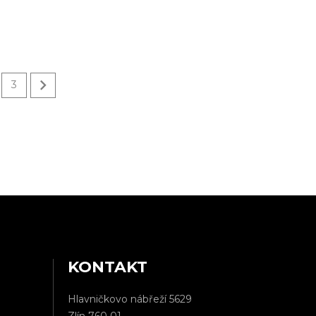

3
KONTAKT
Hlavničkovo nábřeží 5629