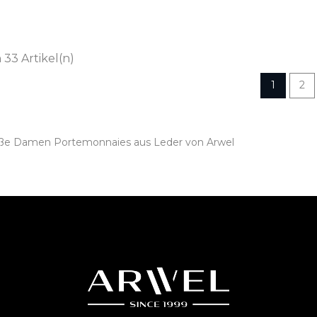
n 33 Artikel(n)
1
2
oße Damen Portemonnaies aus Leder von Arwel