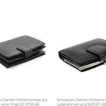
s Damen­-Portemonnaie aus
Schwarzes Damen­-Portemon
einer Prise 511­-9769­-60
Lederrahmen und Stift 511­-435