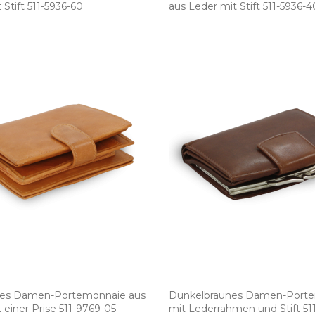
Stift 511­-5936­-60
aus Leder mit Stift 511­-5936­-4
nes Damen­-Portemonnaie aus
Dunkelbraunes Damen­-Port
einer Prise 511­-9769­-05
mit Lederrahmen und Stift 511­