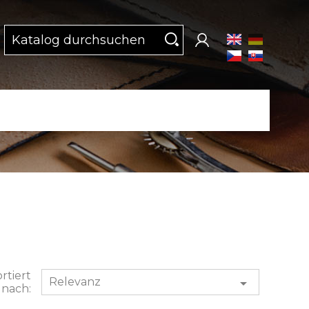
rtiert
Relevanz

nach: