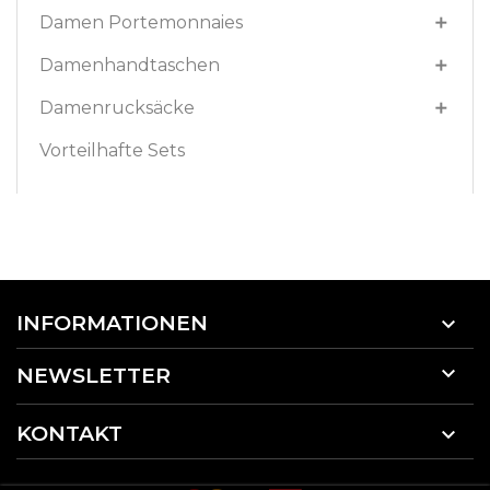
Damen Portemonnaies

Damenhandtaschen

Damenrucksäcke

Vorteilhafte Sets
INFORMATIONEN


NEWSLETTER
KONTAKT
