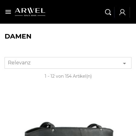

DAMEN
Relevanz

1 - 12 von 154 Artikel(n)