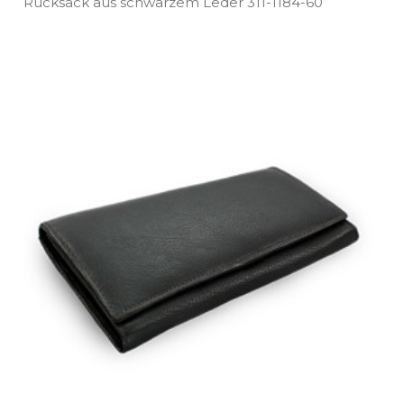
Rucksack aus schwarzem Leder 311­-1184­-60