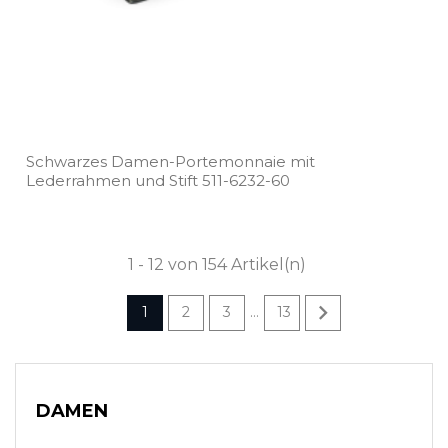
Schwarzes Damen­-Portemonnaie mit
Lederrahmen und Stift 511­-6232­-60
1 - 12 von 154 Artikel(n)

1
2
3
13
…
DAMEN