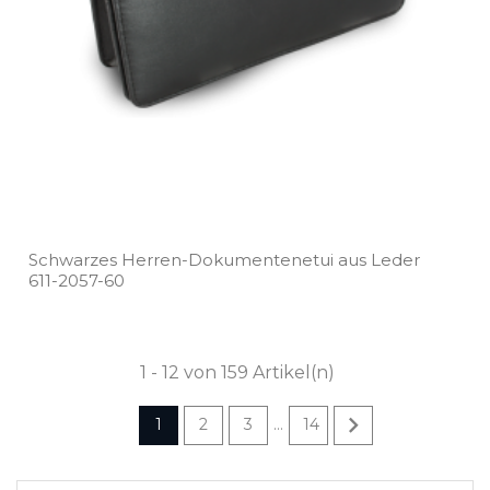
Schwarzes Herren­-Dokumentenetui aus Leder
611­-2057­-60
1 - 12 von 159 Artikel(n)

1
2
3
14
…