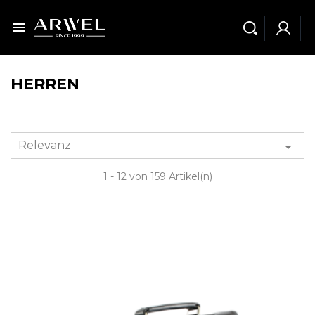

HERREN
Relevanz

1 - 12 von 159 Artikel(n)