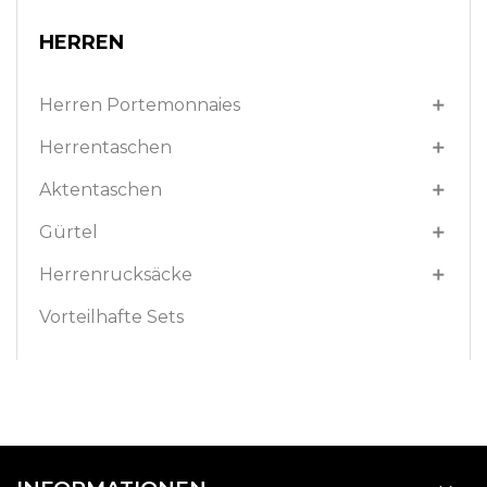
HERREN
Herren Portemonnaies

Herrentaschen

Aktentaschen

Gürtel

Herrenrucksäcke

Vorteilhafte Sets