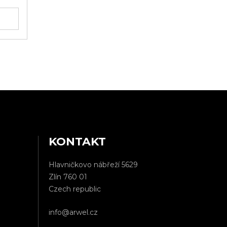
KONTAKT
Hlavničkovo nábřeží 5629
Zlín 760 01
Czech republic
info@arwel.cz