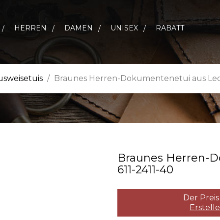
HERREN
DAMEN
UNISEX
RABATT
usweisetuis
Braunes Herren-Dokumentenetui aus Lede
Braunes Herren­-
611­-2411­-40
Der Preis
Erstell