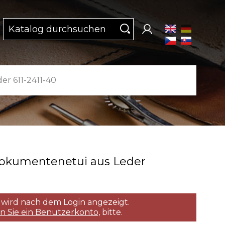
r 611-2411-40
Dokumentenetui aus Leder
 wird nach dem Login angezeigt.
en Sie ein Benutzerkonto,
bitte.