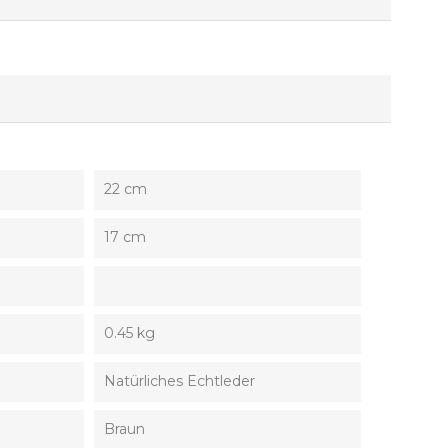
22 cm
17 cm
0.45 kg
Natürliches Echtleder
Braun