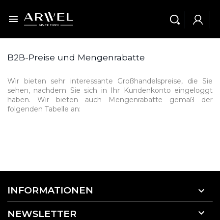

B2B-Preise und Mengenrabatte
Wir bieten sehr interessante Großhandelspreise, die Sie
sehen, nachdem Sie sich in Ihr Kundenkonto eingeloggt
haben. Wir bieten auch Mengenrabatte gemäß der
folgenden Tabelle an:
INFORMATIONEN


NEWSLETTER