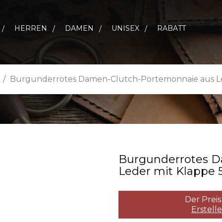
HERREN
DAMEN
UNISEX
RABATT
Burgunderrotes Damen-Clutch-Portemonnaie aus Led
Burgunderrotes D
Leder mit Klappe 51
Der Preis
Erstell