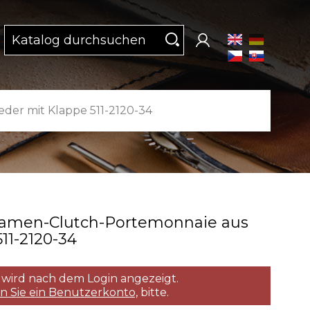
er mit Klappe 511-2120-34
amen­-Clutch­-Portemonnaie aus
1­-2120­-34
 wird nach dem Login angezeigt.
en Sie ein Benutzerkonto,
bitte.