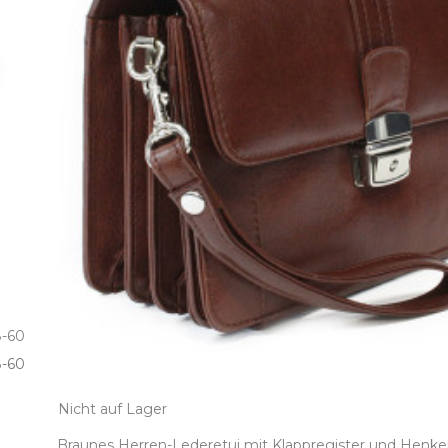
8-60
­-60
Nicht auf Lager
Braunes Herren-Lederetui mit Klappregister und Henkel