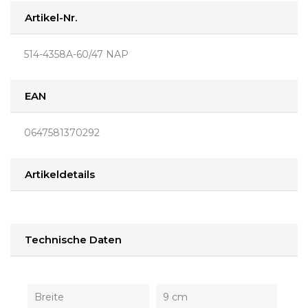
Artikel-Nr.
514-4358A-60/47 NAP
EAN
0647581370292
Artikeldetails
Technische Daten
Breite
9 cm