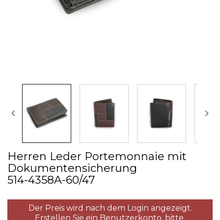


Herren Leder Portemonnaie mit
Dokumentensicherung
514­-4358A­-60/47
Der Preis wird nach dem Login angezeigt.
Erstellen Sie ein Benutzerkonto,
bitte.