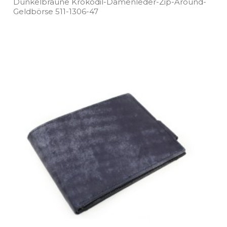
Dunkelbraune Krokodil­-Damenleder­-Zip­-Around­-
Geldbörse 511­-1306­-47