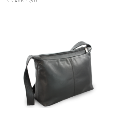
513­-4705­-97/60