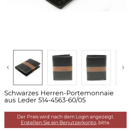


Schwarzes Herren­-Portemonnaie
aus Leder 514­-4563­-60/05
Der Preis wird nach dem Login angezeigt.
Erstellen Sie ein Benutzerkonto,
bitte.