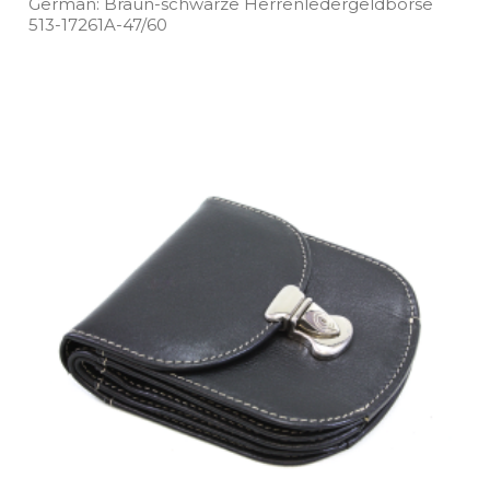
German: Braun­-schwarze Herrenledergeldbörse
513­-17261A­-47/60