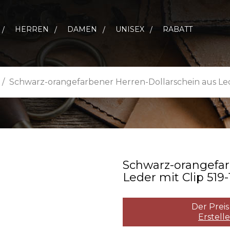
HERREN
DAMEN
UNISEX
RABATT
Schwarz-orangefarbener Herren-Dollarschein aus Lede
Schwarz­-orangefar
Leder mit Clip 519­-
Der Preis
Erstell