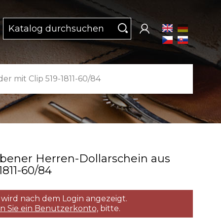
r mit Clip 519-1811-60/84
bener Herren­-Dollarschein aus
1811­-60/84
 wird nach dem Login angezeigt.
en Sie ein Benutzerkonto,
bitte.