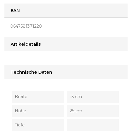
EAN
0647581371220
Artikeldetails
Technische Daten
Breite
13 cm
Höhe
25 cm
Tiefe