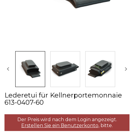


Lederetui für Kellnerportemonnaie
613­-0407­-60
Der Preis wird nach dem Login angezeigt.
Erstellen Sie ein Benutzerkonto,
bitte.