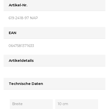
Artikel-Nr.
619-2418-97 NAP
EAN
0647581371633
Artikeldetails
Technische Daten
Breite
10 cm