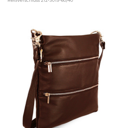
Reißverschluss 212­-3015­-60/40