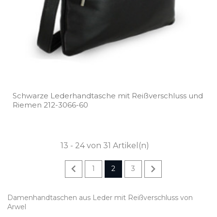
Schwarze Lederhandtasche mit Reißverschluss und
Riemen 212­-3066­-60
13 - 24 von 31 Artikel(n)


1
2
3
Damenhandtaschen aus Leder mit Reißverschluss von
Arwel