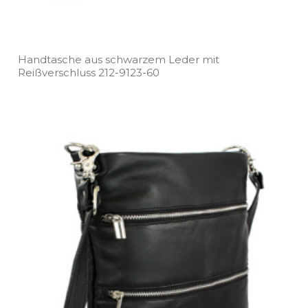
Handtasche aus schwarzem Leder mit
Reißverschluss 212­-9123­-60