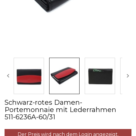


Schwarz­-rotes Damen­-
Portemonnaie mit Lederrahmen
511­-6236A­-60/31
Der Preis wird nach dem Login angezeigt.