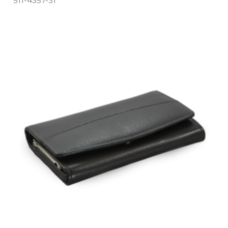
511­-4357­-31