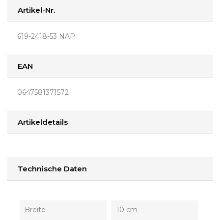
Artikel-Nr.
619-2418-53 NAP
EAN
0647581371572
Artikeldetails
Technische Daten
Breite
10 cm